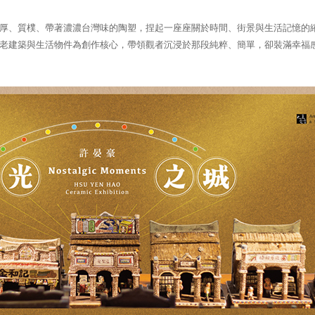
厚、質樸、帶著濃濃台灣味的陶塑，捏起一座座關於時間、街景與生活記憶的
老建築與生活物件為創作核心，帶領觀者沉浸於那段純粹、簡單，卻裝滿幸福