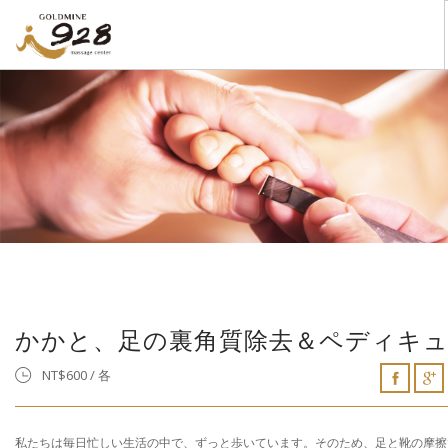
金鉱928のご紹介
サービス
VILLA
店舗写真
足裏マッサージQ&A
お問い合わせ
日本語
かかと、足の裏角質除去＆ペディキ
NT$600 / 各
私たちは毎日忙しい生活の中で、ずっと歩いています。そのため、足と靴の摩擦