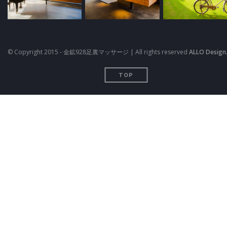
© Copyright 2015 - 金鉱928足裏マッサージ | All rights reserved
ALLO Design
TOP